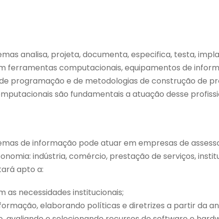
mas analisa, projeta, documenta, especifica, testa, im
com ferramentas computacionais, equipamentos de inform
s de programação e de metodologias de construção de pro
mputacionais são fundamentais a atuação desse profissi
stemas de informação pode atuar em empresas de assesso
nomia: indústria, comércio, prestação de serviços, instit
ará apto a:
 as necessidades institucionais;
ormação, elaborando políticas e diretrizes a partir da an
o, avaliando e selecionando recursos de software e hard