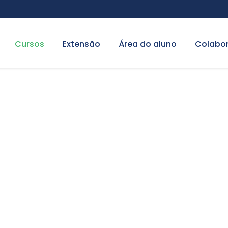
Cursos
Extensão
Área do aluno
Colabo
nvolvimento de Si