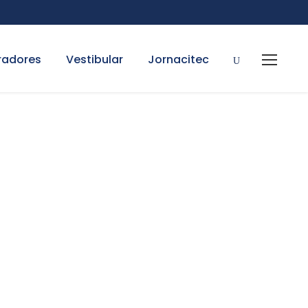
radores
Vestibular
Jornacitec
stemas