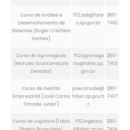
Curso de Análise e
f112.ads@fate
3811-
Desenvolvimento de
c.sp.gov.br
7410
Sistemas (Roger Cristhian
Gomes)
Curso de Agronegócio
f112.agronego
3811-
(Marcelo Scantamburlo
cio@fatec.sp.
7413
Denadai)
gov.br
Curso de Gestão
jose.omodei@
3811-
Empresarial (José Carlos
fatec.sp.gov.b
7417
Omodei Junior)
r
Curso de Logística (Fabio
f112.logistica
3811-
Silveira Bonachela)
@fatec.sp.go
7414