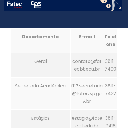
Departamento
E-mail
Telef
one
Geral
contato@fat
3811-
ecbt.edu.br
7400
Secretaria Acadêmica
f112.secretaria
3811-
@fatec.sp.go
7422
v.br
Estágios
estagio@fate
3811-
cbt.edu.br
7418