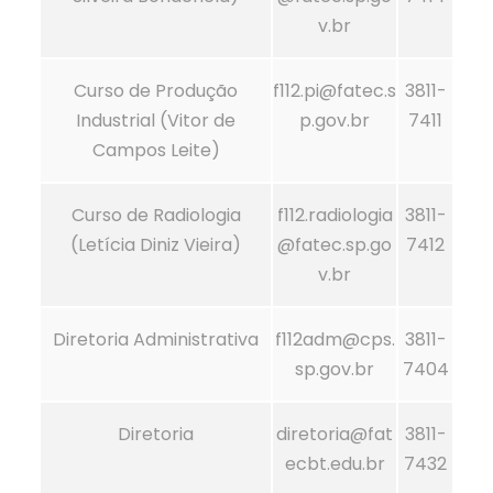
v.br
Curso de Produção
f112.pi@fatec.s
3811-
Industrial (Vitor de
p.gov.br
7411
Campos Leite)
Curso de Radiologia
f112.radiologia
3811-
(Letícia Diniz Vieira)
@fatec.sp.go
7412
v.br
Diretoria Administrativa
f112adm@cps.
3811-
sp.gov.br
7404
Diretoria
diretoria@fat
3811-
ecbt.edu.br
7432